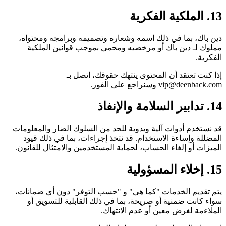
13. الملكية الفكرية
دين باك، بما في ذلك اسمه وشعاره وتصميمه وبرامجه ومحتواه،
مملوك لـ دين باك أو مرخصيه ومحمي بموجب قوانين الملكية
الفكرية.
إذا كنت تعتقد أن المحتوى ينتهك حقوقك، اتصل بـ
vip@deenback.com وسنراجع على الفور.
14. تدابير السلامة والإنفاذ
قد نستخدم أدوات آلية ويدوية للحد من السلوك الضار والمعلومات
المضللة وإساءة الاستخدام. قد نتخذ إجراءات، بما في ذلك قيود
الميزات أو إلغاء الحساب، لحماية المستخدمين والامتثال للقانون.
15. إخلاء المسؤولية
يتم تقديم الخدمات "كما هي" و "حسب التوفر" دون أي ضمانات،
سواء كانت ضمنية أو صريحة، بما في ذلك القابلية للتسويق أو
الملاءمة لغرض معين أو عدم الانتهاك.